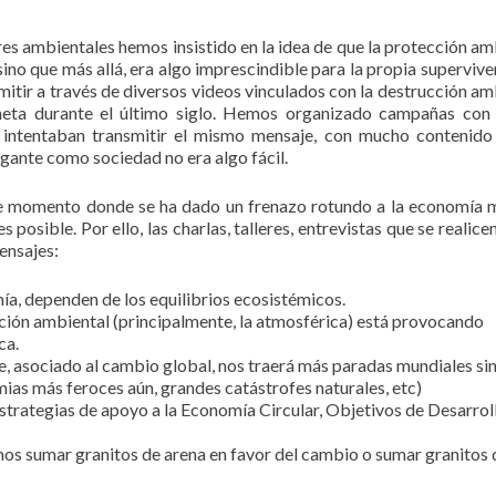
es ambientales hemos insistido en la idea de que la protección am
 sino que más allá, era algo imprescindible para la propia supervive
mitir a través de diversos videos vinculados con la destrucción am
neta durante el último siglo. Hemos organizado campañas con
 intentaban transmitir el mismo mensaje, con mucho contenid
gante como sociedad no era algo fácil.
 momento donde se ha dado un frenazo rotundo a la economía 
posible. Por ello, las charlas, talleres, entrevistas que se realice
ensajes:
ía, dependen de los equilibrios ecosistémicos.
ción ambiental (principalmente, la atmosférica) está provocando
ca.
, asociado al cambio global, nos traerá más paradas mundiales si
ias más feroces aún, grandes catástrofes naturales, etc)
strategias de apoyo a la Economía Circular, Objetivos de Desarrol
mos sumar granitos de arena en favor del cambio o sumar granitos 