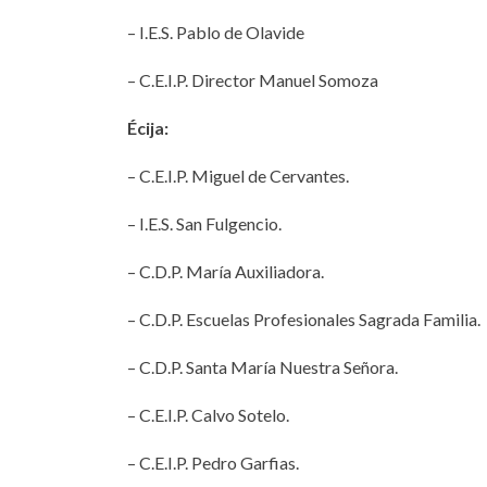
– I.E.S. Pablo de Olavide
– C.E.I.P. Director Manuel Somoza
Écija:
– C.E.I.P. Miguel de Cervantes.
– I.E.S. San Fulgencio.
– C.D.P. María Auxiliadora.
– C.D.P. Escuelas Profesionales Sagrada Familia.
– C.D.P. Santa María Nuestra Señora.
– C.E.I.P. Calvo Sotelo.
– C.E.I.P. Pedro Garfias.