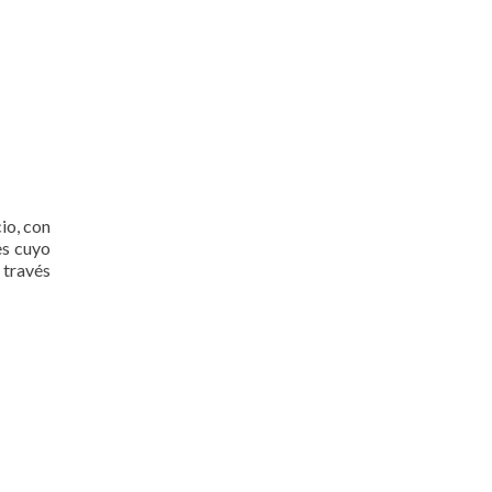
io, con
es cuyo
 través