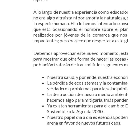
A lo largo de nuestra experiencia como educador
no era algo altruista ni por amor a la naturaleza,
la especie humana. Ello lo hemos intentado trans
que está ocasionando el hombre sobre el pla
realizados por jóvenes de la comarca que nos
impactantes; pero parece que despertar a este gi
Debemos aprovechar este nuevo momento, este
para mostrar que otra forma de hacer las cosas es 
población tratarán de transmitir los siguientes m
Nuestra salud, y por ende, nuestra econom
La pérdida de ecosistemas y la contamina
verdaderos problemas para la salud públi
La destrucción de nuestro medio ambiente
hacemos algo para mitigarla. (más pandem
Ya existen herramientas para el cambio: E
Sostenible o la Agenda 2030.
Nuestro papel día a día es esencial, pode
arena en favor de nuevos futuros caos.