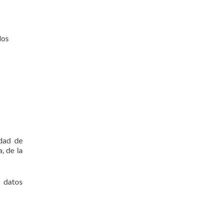
los
idad de
, de la
s datos