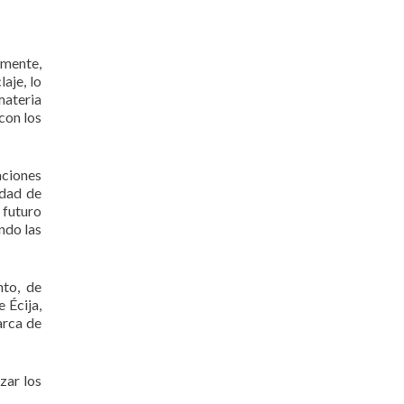
amente,
aje, lo
materia
con los
aciones
idad de
 futuro
ndo las
nto, de
 Écija,
arca de
zar los