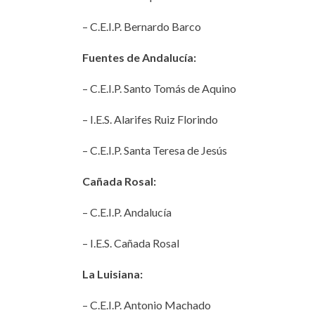
– C.E.I.P. Bernardo Barco
Fuentes de Andalucía:
– C.E.I.P. Santo Tomás de Aquino
– I.E.S. Alarifes Ruiz Florindo
– C.E.I.P. Santa Teresa de Jesús
Cañada Rosal:
– C.E.I.P. Andalucía
– I.E.S. Cañada Rosal
La Luisiana:
– C.E.I.P. Antonio Machado