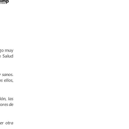
lgo muy
e Salud
y sanos.
 ellos,
ón, las
tores de
er otra