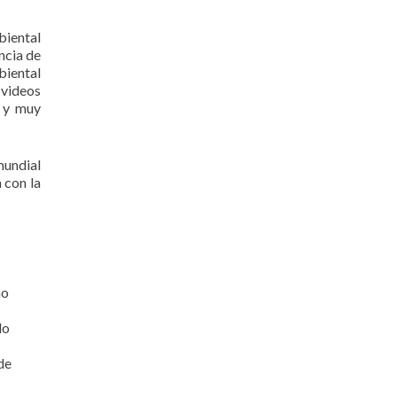
biental
ncia de
biental
 videos
o y muy
mundial
n con la
no
lo
de