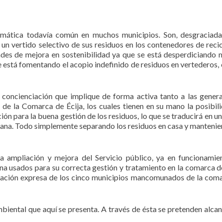
emática todavía común en muchos municipios. Son, desgraciad
un vertido selectivo de sus residuos en los contenedores de recicl
des de mejora en sostenibilidad ya que se está desperdiciando 
e está fomentando el acopio indefinido de residuos en vertederos, 
 concienciación que implique de forma activa tanto a las gener
de la Comarca de Écija, los cuales tienen en su mano la posibil
ón para la buena gestión de los residuos, lo que se traducirá en un
sana. Todo simplemente separando los residuos en casa y mantenie
la ampliación y mejora del Servicio público, ya en funcionamie
na usados para su correcta gestión y tratamiento en la comarca de
gación expresa de los cinco municipios mancomunados de la com
biental que aquí se presenta. A través de ésta se pretenden alcan