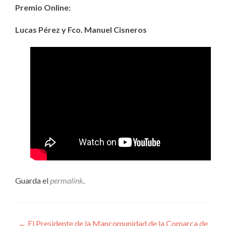
Premio Online:
Lucas Pérez y Fco. Manuel Cisneros
Guarda el
permalink
.
Navegación
←
El Presidente de la Mancomunidad de la Comarca de