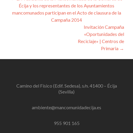
Écija y los representantes de los Ayuntamientos
de
mancomunados participan en el Acto de clausura de la
entradas
Campaña 2014
Invitación Campaña
«Oportunidades del
Reciclaje» | Centros de
Primaria
→
Camino del Físico (Edif. Sedesa), s/n. 41400 – Écija
(Sevilla)
ambiente@mancomunidadecija.es
955 901 165