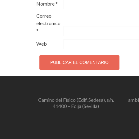
Nombre
*
Correo
electrónico
*
Web
Camino del Físico (Edif. Sedesa), s/n.
ambi
41400 – Écija (Sevilla)