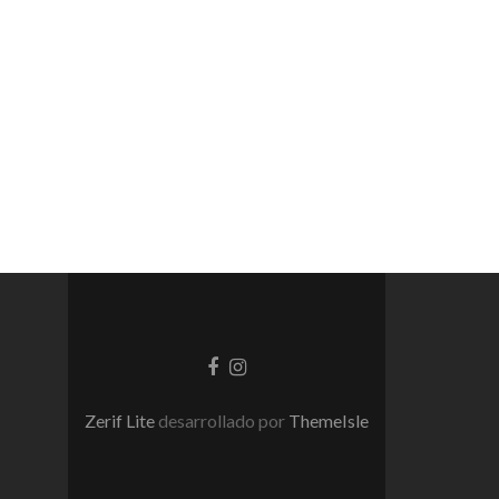
Enlace
Enlace
de
de
Facebook
instagram
Zerif Lite
desarrollado por
ThemeIsle