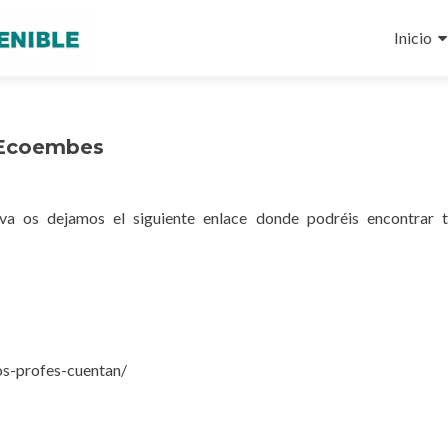
Ir
al
Inicio
conteni
e Ecoembes
iva os dejamos el siguiente enlace donde podréis encontrar 
os-profes-cuentan/