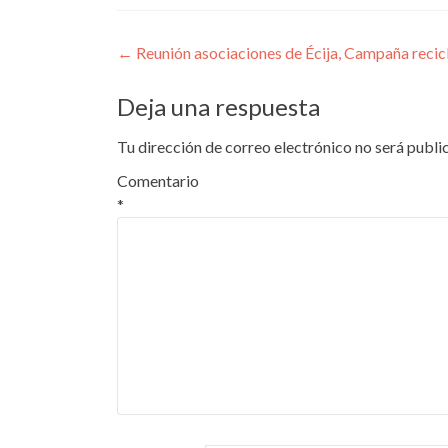
Navegación
←
Reunión asociaciones de Écija, Campaña recicl
de
Deja una respuesta
entradas
Tu dirección de correo electrónico no será publi
Comentario
*