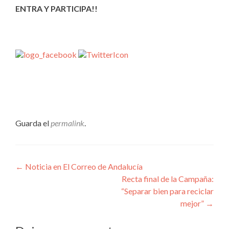
ENTRA Y PARTICIPA!!
Guarda el
permalink
.
Navegación
←
Noticia en El Correo de Andalucía
Recta final de la Campaña:
de
“Separar bien para reciclar
entradas
mejor”
→