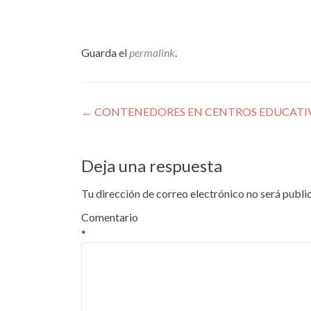
Guarda el
permalink
.
Navegación
←
CONTENEDORES EN CENTROS EDUCATI
de
entradas
Deja una respuesta
Tu dirección de correo electrónico no será publi
Comentario
*