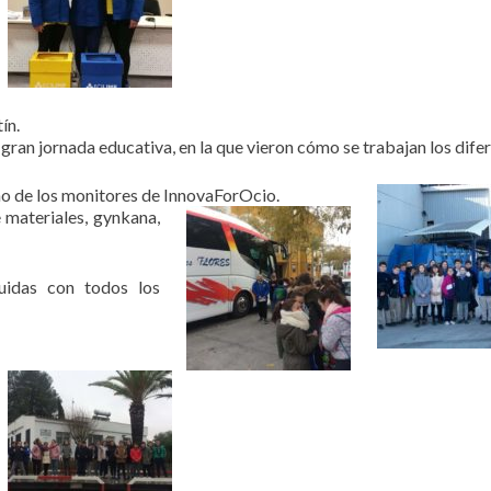
ín.
gran jornada educativa, en la que vieron cómo se trabajan los dife
ano de los monitores de InnovaForOcio.
e materiales, gynkana,
uidas con todos los