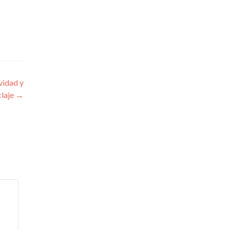
idad y
claje
→