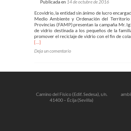
Publicada en
14 de octubre de 2016
Ecovidrio, la entidad sin ánimo de lucro encarga
Medio Ambiente y Ordenación del Territorio 
Provincias (FAMP) presentan la campaña Mr. Iglú
de vidrio destinada a los pequeños de la famili
promover el reciclaje de vidrio con el fin de col
[…]
Deja un comentario
Camino del Físico (Edif. Sedesa), s/n.
ambi
41400 – Écija (Sevilla)