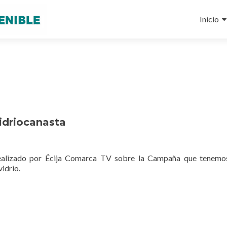
Ir
al
Inicio
conteni
idriocanasta
realizado por Écija Comarca TV sobre la Campaña que tenemo
vidrio.