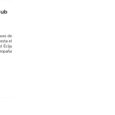
lub
ases de
esta el
l Écija
ampaña