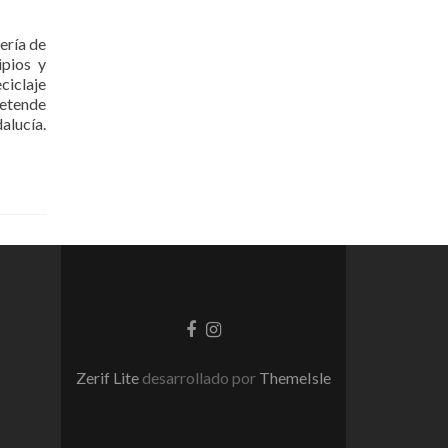
ería de
ipios y
ciclaje
retende
alucía.
Enlace
Enlace
de
de
Facebook
instagram
Zerif Lite
desarrollado por
ThemeIsle