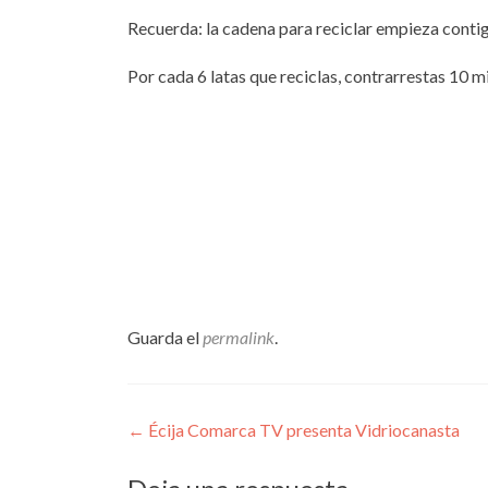
Recuerda: la cadena para reciclar empieza conti
Por cada 6 latas que reciclas, contrarrestas 10 
Guarda el
permalink
.
Navegación
←
Écija Comarca TV presenta Vidriocanasta
de