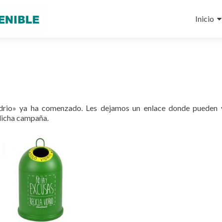
Ir
al
Inicio
conteni
vidrio» ya ha comenzado. Les dejamos un enlace donde pueden 
dicha campaña.