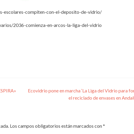
os-escolares-compiten-con-el-deposito-de-vidrio/
varios/2036-comienza-en-arcos-la-liga-del-vidrio
ESPIRA»
Ecovidrio pone en marcha ‘La Liga del Vidrio para f
el reciclado de envases en Anda
cada.
Los campos obligatorios están marcados con
*