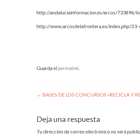
http://andaluciainformacion.es/arcos/733896/l
http://www.arcosdelafrontera.es/index.php/23-
Guarda el
permalink
.
Navegación
←
BASES DE LOS CONCURSOS «RECICLA Y R
de
entradas
Deja una respuesta
Tu dirección de correo electrónico no será publi