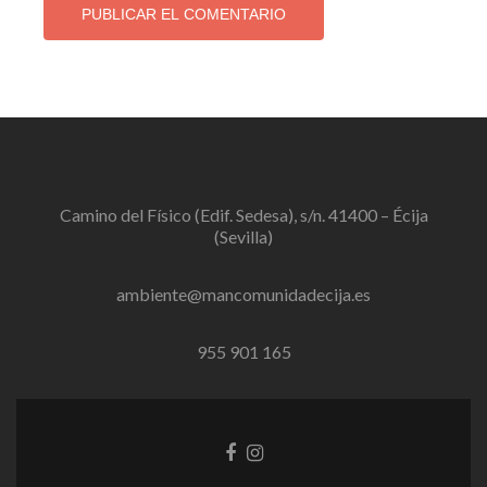
Camino del Físico (Edif. Sedesa), s/n. 41400 – Écija
(Sevilla)
ambiente@mancomunidadecija.es
955 901 165
Enlace
Enlace
de
de