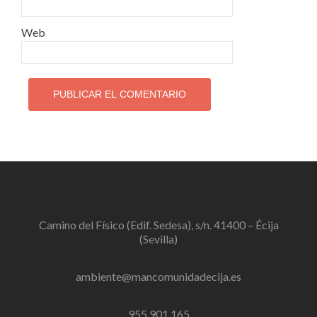
Web
Camino del Físico (Edif. Sedesa), s/n. 41400 – Écija
(Sevilla)
ambiente@mancomunidadecija.es
955 901 165