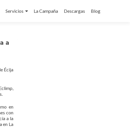
Servicios
La Campaña
Descargas
Blog
do
a a
e Écija
Eclimp,
s.
como en
nes con
ía a la
a en La