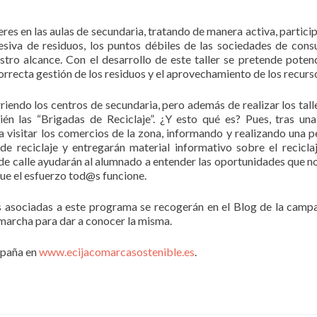
res en las aulas de secundaria, tratando de manera activa, particip
siva de residuos, los puntos débiles de las sociedades de cons
stro alcance. Con el desarrollo de este taller se pretende potenc
orrecta gestión de los residuos y el aprovechamiento de los recurs
endo los centros de secundaria, pero además de realizar los tall
ién las “Brigadas de Reciclaje”. ¿Y esto qué es? Pues, tras un
 a visitar los comercios de la zona, informando y realizando una 
e reciclaje y entregarán material informativo sobre el recicla
de calle ayudarán al alumnado a entender las oportunidades que no
que el esfuerzo tod@s funcione.
s asociadas a este programa se recogerán en el Blog de la campa
 marcha para dar a conocer la misma.
mpaña en
www.ecijacomarcasostenible.es
.