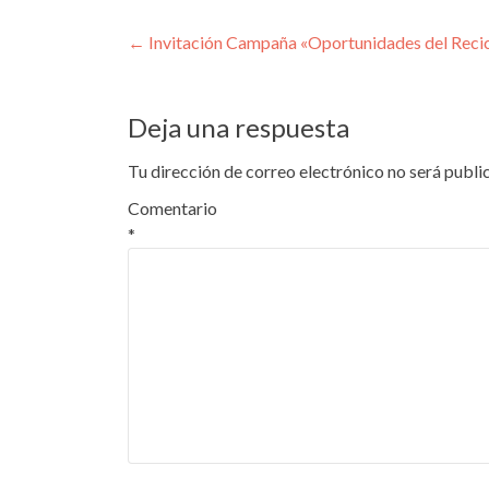
Navegación
←
Invitación Campaña «Oportunidades del Recicl
de
entradas
Deja una respuesta
Tu dirección de correo electrónico no será publi
Comentario
*