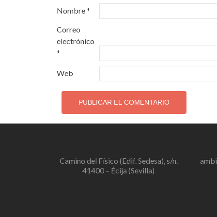
Nombre
*
Correo
electrónico
*
Web
Camino del Físico (Edif. Sedesa), s/n.
ambi
41400 – Écija (Sevilla)