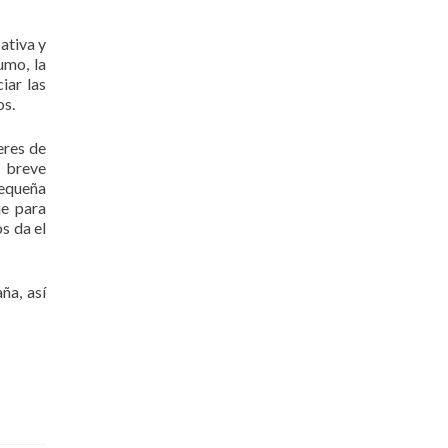
ativa y
umo, la
iar las
os.
eres de
a breve
pequeña
je para
s da el
ña, así