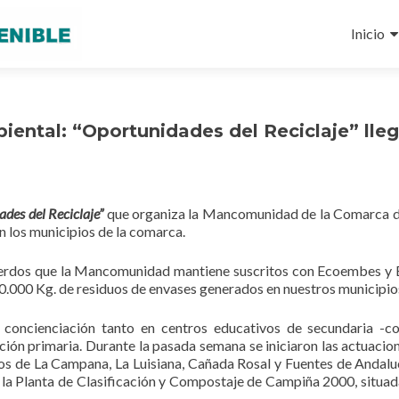
Ir
al
Inicio
conteni
ntal: “Oportunidades del Reciclaje” lleg
des del Reciclaje”
que organiza la Mancomunidad de la Comarca d
n los municipios de la comarca.
cuerdos que la Mancomunidad mantiene suscritos con Ecoembes y 
0.000 Kg. de residuos de envases generados en nuestros municipio
e concienciación tanto en centros educativos de secundaria -
ción primaria. Durante la pasada semana se iniciaron las actuacio
ios de La Campana, La Luisiana, Cañada Rosal y Fuentes de Andaluc
a la Planta de Clasificación y Compostaje de Campiña 2000, situad