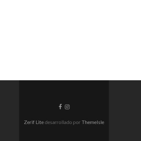
Enlace
Enlace
de
de
Facebook
instagram
Zerif Lite
desarrollado por
ThemeIsle