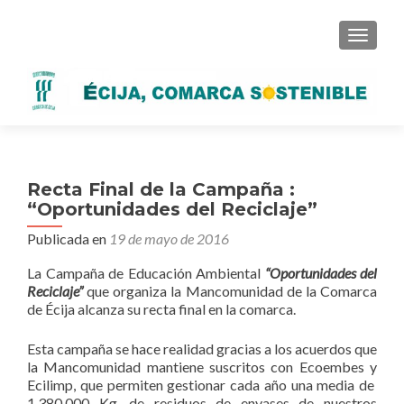
CAMBI
Recta Final de la Campaña :
“Oportunidades del Reciclaje”
Publicada en
19 de mayo de 2016
La Campaña de Educación Ambiental
“Oportunidades del
Reciclaje”
que organiza la Mancomunidad de la Comarca
de Écija alcanza su recta final en la comarca.
Esta campaña se hace realidad gracias a los acuerdos que
la Mancomunidad mantiene suscritos con Ecoembes y
Ecilimp, que permiten gestionar cada año una media de
1.380.000 Kg. de residuos de envases de nuestros