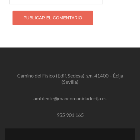
Camino del Físico (Edif. Sedesa), s/n. 41400 – Écija
(Sevilla)
ambiente@mancomunidadecija.es
955 901 165