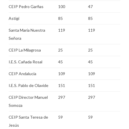
CEIP Pedro Garfias
100
47
Astigi
85
85
Santa María Nuestra
119
119
Señora
CEIP La Milagrosa
25
25
I.E.S. Cañada Rosal
45
45
CEIP Andalucía
109
109
I.E.S. Pablo de Olavide
151
151
CEIP Director Manuel
297
297
Somoza
CEIP Santa Teresa de
59
59
Jesús