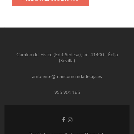
Camino del Físico (Edif. Sedesa), s/n. 41400 – Écija
(Sevilla)
ambiente@mancomunidadecija.es
955 901 165
Enlace
Enlace
de
de
Facebook
instagram