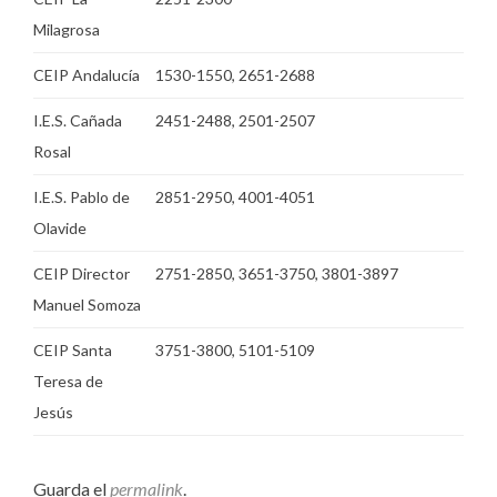
Milagrosa
CEIP Andalucía
1530-1550, 2651-2688
I.E.S. Cañada
2451-2488, 2501-2507
Rosal
I.E.S. Pablo de
2851-2950, 4001-4051
Olavide
CEIP Director
2751-2850, 3651-3750, 3801-3897
Manuel Somoza
CEIP Santa
3751-3800, 5101-5109
Teresa de
Jesús
Guarda el
permalink
.